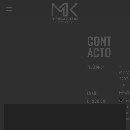
CONT
ACTO
TELÉFONO:
+
(506)
2237-
2065
EMAIL:
info@
DIRECCIÓN:
Ofibo
Bomc
Clos
Ulloa,
Hered
this