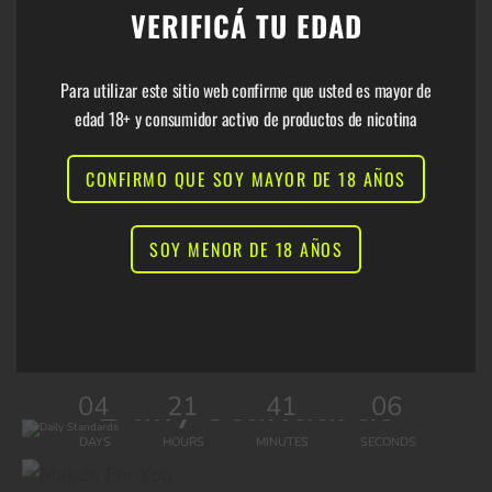
Shop Bags
VERIFICÁ TU EDAD
modu
Get 10% Off & Free
Para utilizar este sitio web confirme que usted es mayor de
edad 18+ y consumidor activo de productos de nicotina
Delivery
CONFIRMO QUE SOY MAYOR DE 18 AÑOS
For All new Email Subscribers
SOY MENOR DE 18 AÑOS
Daily Standards
0
4
2
1
4
1
0
6
DAYS
HOURS
MINUTES
SECONDS
Explore Now