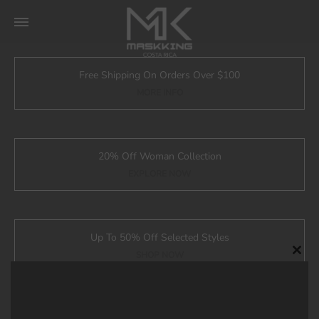
Free Shipping On Orders Over $100
MORE INFO
20% Off Woman Collection
EXPLORE NOW
Up To 50% Off Selected Styles
SHOP NOW
Clos
Icon of Elegance
this