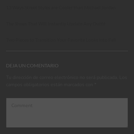
13 Ways Street Styles are Cooler than Michael Jordan
The Shoes That Will Instantly Update Any Outfit
Two Pieces to Transition Your Favorite Looks into Fall
DEJA UN COMENTARIO
Tu dirección de correo electrónico no será publicada.
Los
campos obligatorios están marcados con
*