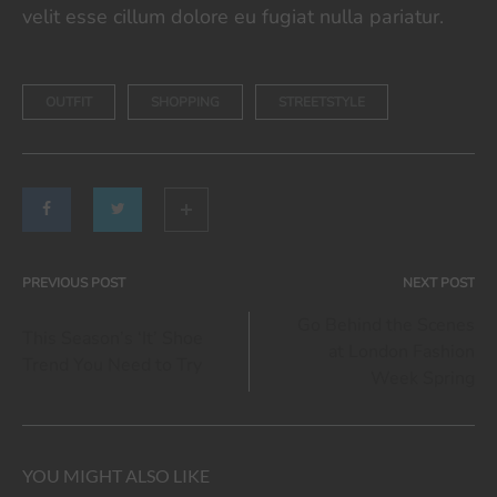
velit esse cillum dolore eu fugiat nulla pariatur.
OUTFIT
SHOPPING
STREETSTYLE
PREVIOUS POST
NEXT POST
Post
Go Behind the Scenes
This Season’s ‘It’ Shoe
at London Fashion
navigation
Trend You Need to Try
Week Spring
YOU MIGHT ALSO LIKE