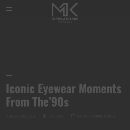
KONTE BLOG
LIFESTYLE
Iconic Eyewear Moments
From The’90s
EN
AGOSTO 26, 2018
0 SHARE
NO HAY COMENTARIOS
ICONIC
EYEWEA