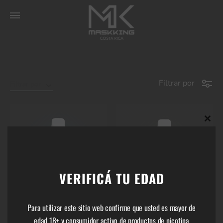
Filtrar por
Filtrar por
Clos
this
VERIFICÁ TU EDAD
modu
Para utilizar este sitio web confirme que usted es mayor de
edad 18+ y consumidor activo de productos de nicotina