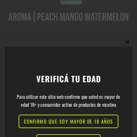
Aroma Peach Mango Watermelon
Clos
% de nicotina: 5%
6000+ hits
this
VERIFICÁ TU EDAD
Batería: 650 mAh (recargable)
Capacidad del Pod: 15mL
modu
Para utilizar este sitio web confirme que usted es mayor de
edad 18+ y consumidor activo de productos de nicotina
CONFIRMO QUE SOY MAYOR DE 18 AÑOS
COMPARTIR