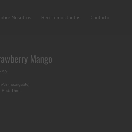
Sobre Nosotros
Reciclemos Juntos
Contacto
rawberry Mango
a: 5%
mAh (recargable)
l Pod: 15mL